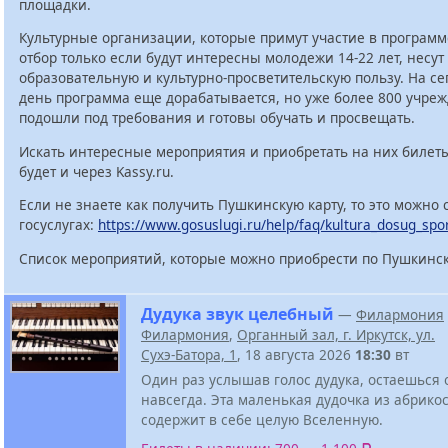
площадки.
Культурные организации, которые примут участие в программ
отбор только если будут интересны молодежи 14-22 лет, несут
образовательную и культурно-просветительскую пользу. На с
день программа еще дорабатывается, но уже более 800 учре
подошли под требования и готовы обучать и просвещать.
Искать интересные мероприятия и приобретать на них билет
будет и через Kassy.ru.
Если не знаете как получить Пушкинскую карту, то это можно 
госуслугах:
https://www.gosuslugi.ru/help/faq/kultura_dosug_spo
Список мероприятий, которые можно приобрести по Пушкинск
Дудука звук целебный
—
Филармония
Филармония
,
Органный зал, г. Иркутск, ул.
Сухэ-Батора, 1
, 18 августа 2026
18:30
вт
Один раз услышав голос дудука, остаешься
навсегда. Эта маленькая дудочка из абрико
содержит в себе целую Вселенную.