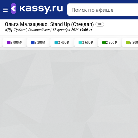
Ольга Малащенко. Stand Up (Стендап)
18+
КДЦ "Орбита"
,
Основной зал
|
17 декабря 2026
19:00
чт
2 000
2 200
2 400
2 600
2 900
3 20