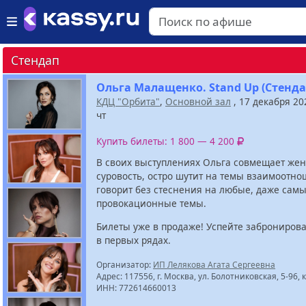
Стендап
Ольга Малащенко. Stand Up (Стенда
КДЦ "Орбита"
,
Основной зал
, 17 декабря 2
чт
Купить билеты: 1 800 — 4 200
В своих выступлениях Ольга совмещает жен
суровость, остро шутит на темы взаимоотн
говорит без стеснения на любые, даже сам
провокационные темы.
Билеты уже в продаже! Успейте забронирова
в первых рядах.
Организатор:
ИП Лелякова Агата Сергеевна
Адрес: 117556, г. Москва, ул. Болотниковская, 5-96, 
ИНН: 772614660013