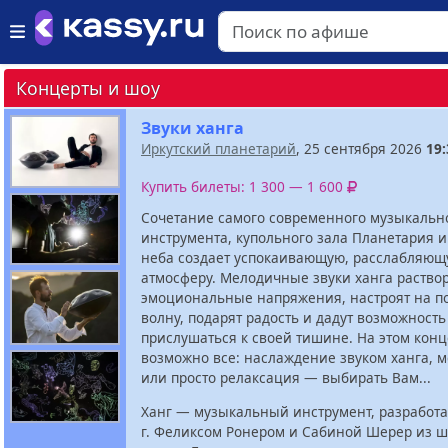
Концерты и шоу
Звуки ханга
Иркутский планетарий
, 25 сентября 2026
19:
Купить билеты: 1 300 — 1 600
Сочетание самого современного музыкальн
инструмента, купольного зала Планетария и
неба создает успокаивающую, расслабляю
атмосферу. Мелодичные звуки ханга раствор
эмоциональные напряжения, настроят на п
волну, подарят радость и дадут возможность
прислушаться к своей тишине. На этом конц
возможно все: наслаждение звуком ханга, 
или просто релаксация — выбирать Вам...
Ханг — музыкальный инструмент, разработ
г. Феликсом Ронером и Сабиной Шерер из 