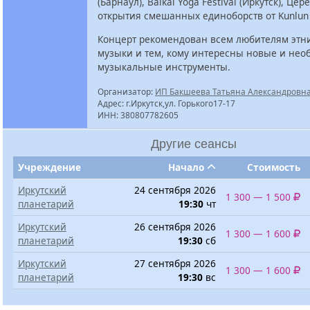
(Барнаул), Baikal Yoga Festival (Иркутск), Це
открытия смешанных единоборств от Kunlun F
Концерт рекомендован всем любителям этн
музыки и тем, кому интересны новые и не
музыкальные инструменты.
Организатор:
ИП Бакшеева Татьяна Александровн
Адрес: г.Иркутск,ул. Горького17-17
ИНН: 380807782605
Другие сеансы
Учреждение
Начало
Стоимость
Иркутский
24 сентября 2026
1 300 — 1 500
планетарий
19:30
чт
Иркутский
26 сентября 2026
1 300 — 1 600
планетарий
19:30
сб
Иркутский
27 сентября 2026
1 300 — 1 600
планетарий
19:30
вс