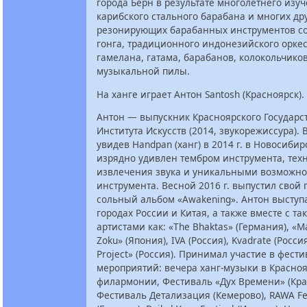
города Берн в результате многолетнего изу
карибского стального барабана и многих др
резонирующих барабанных инструментов со 
гонга, традиционного индонезийского орке
гамелана, гатама, барабанов, колокольчиков
музыкальной пилы.
На ханге играет Антон Santosh (Красноярск).
Антон — выпускник Красноярского Государс
Института Искусств (2014, звукорежиссура).
увидев Handpan (ханг) в 2014 г. в Новосибир
изрядно удивлен тембром инструмента, тех
извлечения звука и уникальными возможн
инструмента. Весной 2016 г. выпустил свой
сольный альбом «Awakening». Антон выступ
городах России и Китая, а также вместе с та
артистами как: «The Bhaktas» (Германия), «
Zoku» (Япония), IVA (Россия), Kvadrate (Россия
Project» (Россия). Принимал участие в фест
мероприятий: вечера ханг-музыки в Красно
филармонии, Фестиваль «Дух Времени» (Кра
Фестиваль Детализация (Кемерово), RAWA Fes