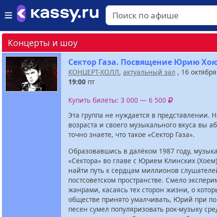
Концерты и шоу
Сектор Газа. Посвящение Юрию Хо
КОНЦЕРТ-ХОЛЛ
,
актуальный зал
, 16 октября
19:00
пт
Купить билеты: 3 000 — 6 500
Эта группа не нуждается в представлении. 
возраста и своего музыкального вкуса вы а
точно знаете, что такое «Сектор Газа».
Образовавшись в далёком 1987 году, музык
«Сектора» во главе с Юрием Клинских (Хоем
найти путь к сердцам миллионов слушателе
постсоветском пространстве. Смело экспери
жанрами, касаясь тех сторон жизни, о котор
обществе принято умалчивать, Юрий при п
песен сумел популяризовать рок-музыку сре