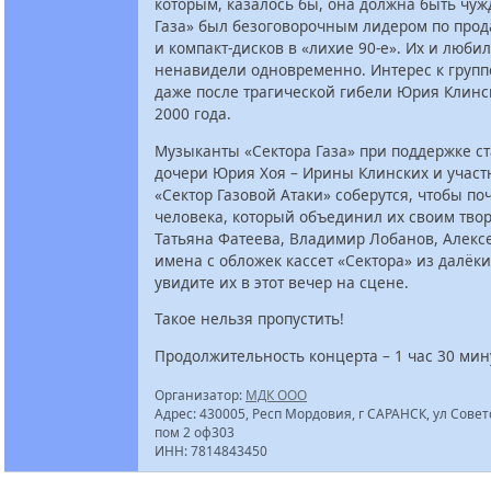
которым, казалось бы, она должна быть чуж
Газа» был безоговорочным лидером по прод
и компакт-дисков в «лихие 90-е». Их и любил
ненавидели одновременно. Интерес к группе
даже после трагической гибели Юрия Клинс
2000 года.
Музыканты «Сектора Газа» при поддержке с
дочери Юрия Хоя – Ирины Клинских и участ
«Сектор Газовой Атаки» соберутся, чтобы по
человека, который объединил их своим тво
Татьяна Фатеева, Владимир Лобанов, Алекс
имена с обложек кассет «Сектора» из далёки
увидите их в этот вечер на сцене.
Такое нельзя пропустить!
Продолжительность концерта – 1 час 30 мин
Организатор:
МДК ООО
Адрес: 430005, Респ Мордовия, г САРАНСК, ул Советс
пом 2 оф303
ИНН: 7814843450